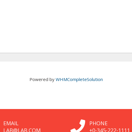
Powered by
WHMCompleteSolution
EMAIL
PHONE
LAB@LAB.COM
+0-345-222-1111