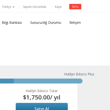
Giriş
Türkçe
Sepeti Görüntüle
Kayıt
Bilgi Bankası
Sunucu/Ağ Durumu
İletişim
Hublyn Básico Plus
Hublyn Básico Tutar
$1,750.00
/ yıl
Satın Al