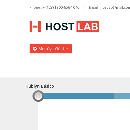
Phone :
+ (123) 1300-656-1046
Email :
hostlab@mail.co
Menüyü Göster
Hublyn Básico
Hublyn Básico