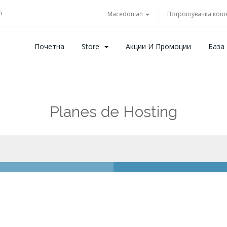
m
Macedonian
Потрошувачка кош
Почетна
Store
Акции И Промоции
База
Planes de Hosting