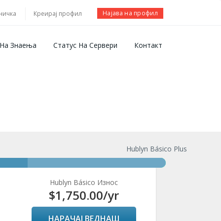
Најава на профил
ничка
Креирај профил
 На Знаења
Статус На Сервери
Контакт
Hublyn Básico Plus
Hublyn Básico Износ
$1,750.00
/yr
НАРАЧАЈ ВЕДНАШ