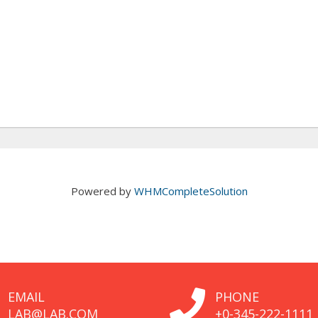
Powered by
WHMCompleteSolution
EMAIL
PHONE
LAB@LAB.COM
+0-345-222-1111