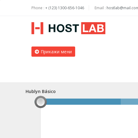
Phone :
+ (123) 1300-656-1046
Email :
hostlab@mail.co
Прикажи мени
Hublyn Básico
Hublyn Básico