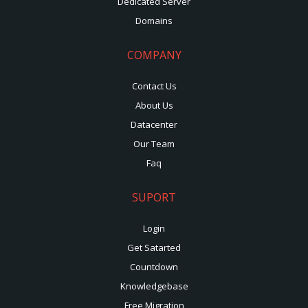
Dedicated Server
Domains
COMPANY
Contact Us
About Us
Datacenter
Our Team
Faq
SUPORT
Login
Get Satarted
Countdown
Knowledgebase
Free Migration