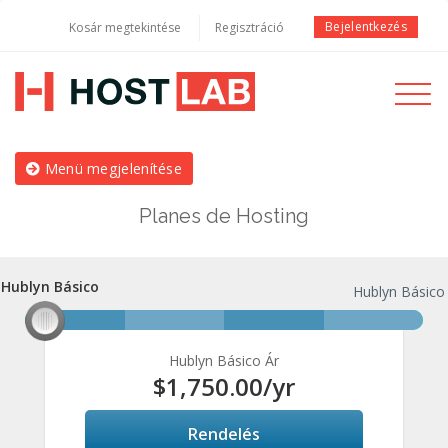
Bejelentkezés
Kosár megtekintése
Regisztráció
Toggle
navigati
Menü megjelenítése
Planes de Hosting
Hublyn Básico
Hublyn Básico
Hublyn Básico
Hublyn Básico Ár
$1,750.00
/yr
Rendelés