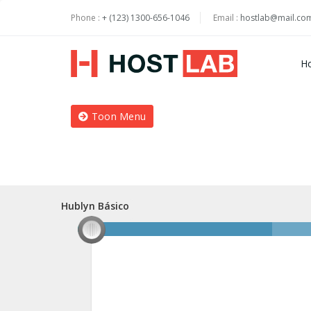
Phone :
+ (123) 1300-656-1046
Email :
hostlab@mail.co
H
Toon Menu
Hublyn Básico
Hublyn Básico