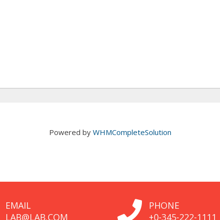
Powered by
WHMCompleteSolution
EMAIL
PHONE
LAB@LAB.COM
+0-345-222-1111